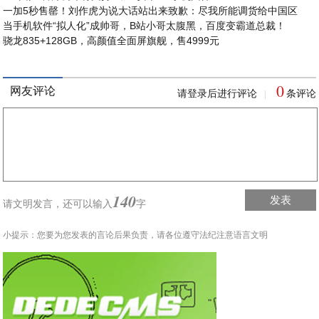
一加5秒售罄！刘作虎为说大话站出来致歉：尽我所能调货给中国区
当手机软件“拟人化”成帅哥，B站小哥太腹黑，百度变霸道总裁！
骁龙835+128GB，高颜值全面屏旗舰，售4999元
0
网友评论
请登录后进行评论
条评论
|
140
发表
请文明发言，
还可以输入
字
小提示：您要为您发表的言论后果负责，请各位遵守法纪注意语言文明