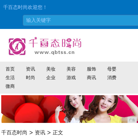
千百态时尚欢迎您！
首页
资讯
美妆
美容
服饰
母婴
生活
时尚
企业
游戏
商讯
消费
微商
广告
>
>
千百态时尚
资讯
正文