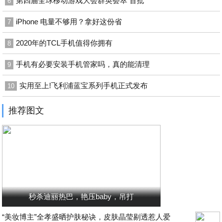
第四届全球移动游戏大会群英荟萃 首批
6
iPhone 电量不够用？拿好这份省
7
2020年的TCL手机值得你拥有
8
手机有必要安装手机管家吗，真的能清理
9
实用至上!飞利浦蓝宝系列手机正式发布
10
推荐图文
秒杀迪丽热巴，艳压baby，吊打
“美妆博主”全孝盛晒护肤秘诀，皮肤晶莹剔透惹人爱