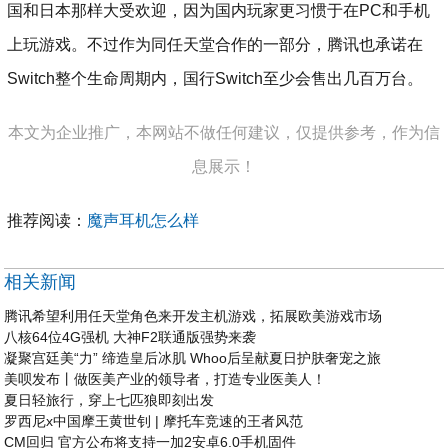
国和日本那样大受欢迎，因为国内玩家更习惯于在PC和手机
上玩游戏。不过作为同任天堂合作的一部分，腾讯也承诺在
Switch整个生命周期内，国行Switch至少会售出几百万台。
本文为企业推广，本网站不做任何建议，仅提供参考，作为信
息展示！
推荐阅读：
魔声耳机怎么样
相关新闻
腾讯希望利用任天堂角色来开发主机游戏，拓展欧美游戏市场
八核64位4G强机 大神F2联通版强势来袭
凝聚宫廷美“力” 缔造皇后冰肌 Whoo后呈献夏日护肤奢宠之旅
美呗发布丨做医美产业的领导者，打造专业医美人！
夏日轻旅行，穿上七匹狼即刻出发
罗西尼x中国摩王黄世钊 | 摩托车竞速的王者风范
CM回归 官方公布将支持一加2安卓6.0手机固件