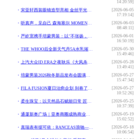
14:20:59]
[2026-06-05
宋亚轩西装眼镜造型亮相 金丝平光镜勾勒贵气与书卷感
17:19:14]
[2026-06-03
听真声，见自己 森海塞尔 MOMENTUM 系列携手宋威龙， 探索“真实的声音”体验
08:48:11]
[2026-06-01
严屹宽携手培蒙男装：以“不张扬，自有型”定义东方绅士新风尚
16:50:19]
[2026-05-30
THE WHOO后全新天气丹5A水乳璀璨上市 透白5A新境 进阶定义多维年轻新标准
15:49:46]
[2026-05-28
上汽大众ID.ERA之夜耿乐《大风杀》硬核演绎摘金扬花奖最佳男配
13:49:41]
[2026-05-27
培蒙男装2026秋冬新品发布会圆满落幕，携手严屹宽演绎东方风范
15:47:34]
[2026-05-27
FILA FUSION夏日治愈企划 别卷了！和「潦草小狗」一起，出门遛遛好心情
10:52:26]
[2026-05-25
柔生珠宝：以天然晶石赋能日常 匠造轻奢饰品新美学
10:37:39]
[2026-05-19
通厦新奥广场｜亚奥商圈成熟商业标杆 奥北一站式消费载体全城招商
15:02:52]
[2026-05-18
真瑞表有据可依：RANCEAS浪驰——源自1861的正统瑞士腕表品牌
10:06:54]