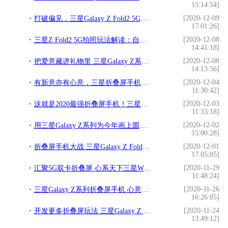
15:14:54]
[2020-12-09
打破偏见，三星Galaxy Z Fold2 5G开启全新高端科技体验
17:01:26]
[2020-12-08
三星Z Fold2 5G拍照玩法解读：自带“自拍杆”，黑科技满满
14:41:18]
[2020-12-08
把爱意藏进礼物里 三星Galaxy Z系列礼物指南请收好
14:13:56]
[2020-12-04
有新意亦有心意，三星折叠屏手机成表达爱意的佳选
11:30:42]
[2020-12-03
这就是2020最强折叠屏手机！三星Galaxy Z Fold2 5G诚意满满
11:33:18]
[2020-12-02
用三星Galaxy Z系列为今年画上圆满句号，让爱与温暖开启崭新的一年
15:00:28]
[2020-12-01
折叠屏手机大战 三星Galaxy Z Fold2 5G取胜的“软硬”之道
17:05:05]
[2020-11-29
汇聚5G双卡折叠屏 心系天下三星W21 5G全国震撼首销
11:48:24]
[2020-11-26
三星Galaxy Z系列折叠屏手机 心意臻选解锁冬日浪漫
16:26:05]
[2020-11-24
开发更多折叠屏玩法 三星Galaxy Z Fold2 5G“颜料”双全
13:49:12]