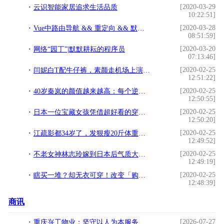
[2020-03-29
云识智能家居追求生活品质
10:22:51]
[2020-03-28
Vue中路由导航 && 重定向 && 默认样式
08:51:59]
[2020-03-20
网络“园丁”|默默耕耘的程序员
07:13:46]
[2020-02-25
闫妮白T配牛仔裤，素颜走机场上演大变活人，不化妆瞬间变大妈
12:51:22]
[2020-02-25
40岁秦岚的颜值越来越高：每个逆龄生长的人，都不是天生的
12:50:55]
[2020-02-25
日本一位宝藏女孩凭借超好看的穿搭，已经在网站上吸粉18万+了
12:50:20]
[2020-02-25
江疏影都34岁了，发狠瘦20斤体重保持88斤，方法值得学
12:49:52]
[2020-02-25
不老女神林志玲嫁到日本后气质大变，原来婚姻真的会改变一个人
12:49:19]
[2020-02-25
瞎买一堆？却无衣可穿！改变「购物思路」才能有效又省钱
12:48:39]
商讯
[2026-07-27
重庆兴工物业：坚守以人为本服务初心 打造川渝多业态一体化综合后勤服务商