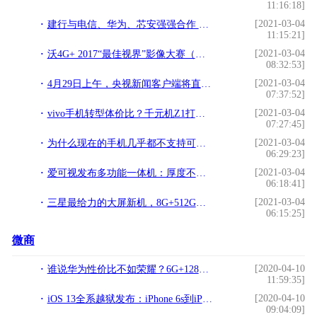
11:16:18]
[2021-03-04
建行与电信、华为、芯安强强合作 金融定制手机助推对公支付结算移动办理!
11:15:21]
[2021-03-04
沃4G+ 2017“最佳视界”影像大赛（主题：年轻就要有型有摄）网络票选揭晓!
08:32:53]
[2021-03-04
4月29日上午，央视新闻客户端将直播蓬安百牛渡江盛况!
07:37:52]
[2021-03-04
vivo手机转型体价比？千元机Z1打破“高价低配”标签!
07:27:45]
[2021-03-04
为什么现在的手机几乎都不支持可拆卸电池？!
06:29:23]
[2021-03-04
爱可视发布多功能一体机：厚度不足7毫米！!
06:18:41]
[2021-03-04
三星最给力的大屏新机，8G+512G，或仅9500！!
06:15:25]
微商
[2020-04-10
谁说华为性价比不如荣耀？6G+128GB仅1599，比荣耀8X更能打！
11:59:35]
[2020-04-10
iOS 13全系越狱发布：iPhone 6s到iPhone 11皆支持
09:04:09]