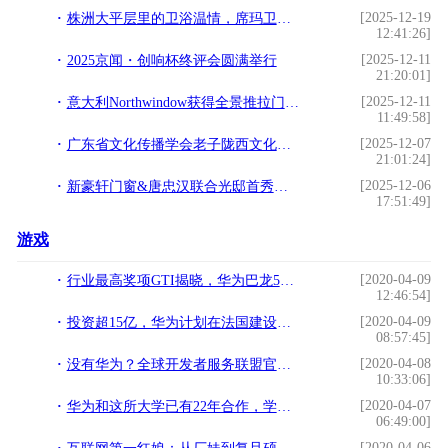
[2025-12-19
株洲大平层里的卫浴温情，席玛卫浴与设计师的完美邂逅
12:41:26]
[2025-12-11
2025京闻・创响杯终评会圆满举行
21:20:01]
[2025-12-11
意大利Northwindow获得全景推拉门行业首个缓冲刹车技术
11:49:58]
[2025-12-07
广东省文化传播学会老子陇西文化研究专业委员会首届理事会议圆满召开
21:01:24]
[2025-12-06
新豪轩门窗&唐忠汉联合光邸首秀广州设计周，开启光影空间的艺术之旅
17:51:49]
游戏
[2020-04-09
行业最高奖项GTI揭晓，华为巴龙5000领先5G实力再获肯定
12:46:54]
[2020-04-09
投资超15亿，华为计划在法国建设工厂！美国科技巨头欲恢复合作
08:57:45]
[2020-04-08
没有华为？全球开发者服务联盟官网仅显示小米OV
10:33:06]
[2020-04-07
华为和这所大学已有22年合作，学校综合实力强，毕业生质量高
06:49:00]
[2020-04-06