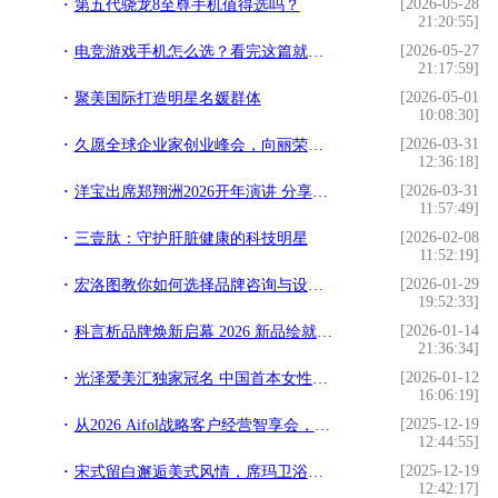
[2026-05-28
第五代骁龙8至尊手机值得选吗？
21:20:55]
[2026-05-27
电竞游戏手机怎么选？看完这篇就有答案了
21:17:59]
[2026-05-01
聚美国际打造明星名媛群体
10:08:30]
[2026-03-31
久愿全球企业家创业峰会，向丽荣获全球优秀企业家荣誉
12:36:18]
[2026-03-31
洋宝出席郑翔洲2026开年演讲 分享“企业家权威IP打造
11:57:49]
[2026-02-08
三壹肽：守护肝脏健康的科技明星
11:52:19]
[2026-01-29
宏洛图教你如何选择品牌咨询与设计伙伴？理性视角下的专业参考
19:52:33]
[2026-01-14
科言析品牌焕新启幕 2026 新品绘就精准护肤新篇
21:36:34]
[2026-01-12
光泽爱美汇独家冠名 中国首本女性财富杂志《中国榜样女性》3月18日全球首发
16:06:19]
[2025-12-19
从2026 Aifol战略客户经营智享会，看埃飞灵的战略突围与代际传承
12:44:55]
[2025-12-19
宋式留白邂逅美式风情，席玛卫浴在克拉玛依写就家的温情
12:42:17]