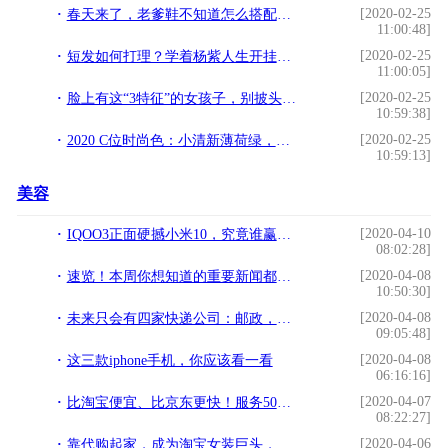
[2020-02-25
春天来了，老爹鞋不知道怎么搭配裤子，这里全给你安排上了
11:00:48]
[2020-02-25
短发如何打理？学着杨紫人生开挂！花式短发一周不重样
11:00:05]
[2020-02-25
脸上有这“3特征”的女孩子，别披头散发了，露出五官更显气质。
10:59:38]
[2020-02-25
2020 C位时尚色：小清新薄荷绿，治愈你的精神 明星大牌都爱用
10:59:13]
美容
[2020-04-10
IQOO3正面硬撼小米10，究竟谁赢了？看看这三点你就知道了
08:02:28]
[2020-04-08
速览！本周你想知道的重要新闻都在这了
10:50:30]
[2020-04-08
未来只会有四家快递公司：邮政，京东，顺丰，菜鸟快递。
09:05:48]
[2020-04-08
这三款iphone手机，你应该看一看
06:16:16]
[2020-04-07
比淘宝便宜、比京东更快！服务50万村民，网络乡村是如何做到的？
08:22:27]
[2020-04-06
靠代购起家，成为淘宝女装巨头，还被哈佛商学院写进教学案例