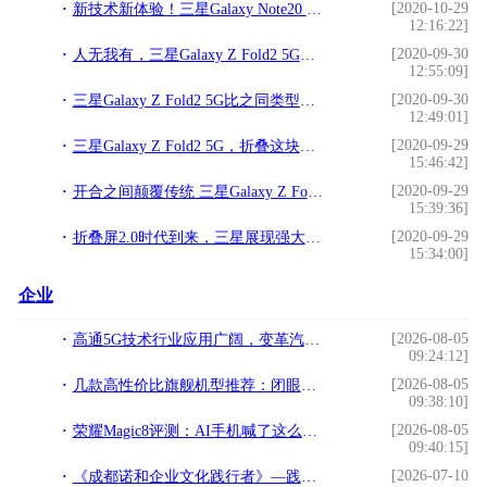
[2020-10-29
新技术新体验！三星Galaxy Note20 Ultra树立科技标杆
12:16:22]
[2020-09-30
人无我有，三星Galaxy Z Fold2 5G的那些亮点优势
12:55:09]
[2020-09-30
三星Galaxy Z Fold2 5G比之同类型产品如何？结果令人惊喜
12:49:01]
[2020-09-29
三星Galaxy Z Fold2 5G，折叠这块屏幕，探索未来科技
15:46:42]
[2020-09-29
开合之间颠覆传统 三星Galaxy Z Fold2 5G独领风骚
15:39:36]
[2020-09-29
折叠屏2.0时代到来，三星展现强大行业领导力
15:34:00]
企业
[2026-08-05
高通5G技术行业应用广阔，变革汽车使用体验
09:24:12]
[2026-08-05
几款高性价比旗舰机型推荐：闭眼入，不踩坑
09:38:10]
[2026-08-05
荣耀Magic8评测：AI手机喊了这么多年，这台终于像个“管家”了
09:40:15]
[2026-07-10
《成都诺和企业文化践行者》—践行文化，榜样力量