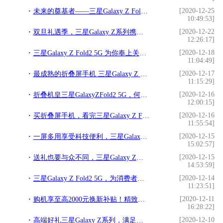
[2020-12-25
未来的奠基者——三星Galaxy Z Fold2 5G刷新行业高度
10:49:53]
[2020-12-22
双旦礼遇季，三星Galaxy Z系列携多重福利来袭
12:26:17]
[2020-12-18
三星Galaxy Z Fold2 5G 为你奉上关于生活的减法哲学
11:04:49]
[2020-12-17
最成熟的折叠屏手机 三星Galaxy Z Fold2 5G综合实力第一
11:15:29]
[2020-12-16
折叠机皇三星GalaxyZFold2 5G，何以成为年末赠礼首选？
12:00:15]
[2020-12-16
买折叠屏手机，看完三星Galaxy Z Fold2 5G再决定
11:55:54]
[2020-12-15
一屏多用享受科技便利，三星Galaxy Z Fold2 5G成年末好礼
15:02:57]
[2020-12-15
送礼也要与众不同，三星Galaxy Z系列折叠屏手机为心意助攻
14:53:59]
[2020-12-14
三星Galaxy Z Fold2 5G，为消费者率先开启折叠新时代
11:23:51]
[2020-12-11
购机享至高2000元换新补贴！精致打工人的年终礼物揭秘！
16:28:22]
[2020-12-10
高端好礼三星Galaxy Z系列，满足你对未来科技的一切想象