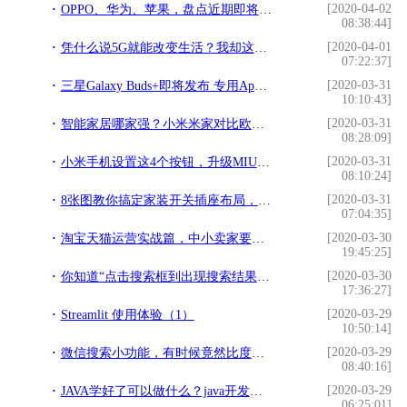
[2020-04-02
OPPO、华为、苹果，盘点近期即将发布的新机，你最期待哪一款？
08:38:44]
[2020-04-01
凭什么说5G就能改变生活？我却这样认为的
07:22:37]
[2020-03-31
三星Galaxy Buds+即将发布 专用App已登录App Store
10:10:43]
[2020-03-31
智能家居哪家强？小米米家对比欧瑞博、紫光物联
08:28:09]
[2020-03-31
小米手机设置这4个按钮，升级MIUI11后！电量就能多用几小时
08:10:24]
[2020-03-31
8张图教你搞定家装开关插座布局，前期规划好，入住不后悔
07:04:35]
[2020-03-30
淘宝天猫运营实战篇，中小卖家要从单纯的卖货，转向更深度的服务
19:45:25]
[2020-03-30
你知道“点击搜索框到出现搜索结果”背后的故事吗？
17:36:27]
[2020-03-29
Streamlit 使用体验（1）
10:50:14]
[2020-03-29
微信搜索小功能，有时候竟然比度娘还好用
08:40:16]
[2020-03-29
JAVA学好了可以做什么？java开发的七个工作方向
06:25:01]