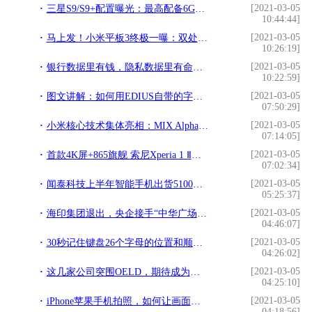
[2021-03-05
三星S9/S9+配置曝光：最高配备6GB内存!
10:44:44]
[2021-03-05
马上发！小米平板3终极一曝：双处理器版本，售价1299元起!
10:26:19]
[2021-03-05
银行数据里有钱，隐私数据里有命，20个你不知道的GDPR知识点？!
10:22:59]
[2021-03-05
图文讲解：如何用EDIUS自带的字幕软件QuickTitler制作彩色（彩虹）字!
07:50:29]
[2021-03-05
小米核心技术集体亮相：MIX Alpha细节首次披露!
07:14:05]
[2021-03-05
首款4K屏+865旗舰 索尼Xperia 1 Ⅱ价格公布：8000元!
07:02:34]
[2021-03-05
闻泰科技上半年智能手机出货5100万部，主要客户为“华米OS”!
05:25:37]
[2021-03-05
海印集团退出，央企接手“中华广场”,拟投巨资提档!
04:46:07]
[2021-03-05
30秒记住键盘26个字母的位置和顺序，并没有想象的那么难，看我的!
04:26:02]
[2021-03-05
这几家公司突围OELD，期待成为中国“第三张名片”!
04:25:10]
[2021-03-05
iPhone苹果手机拍照，如何让画面更理想，手机拍照技巧001期!
04:18:56]