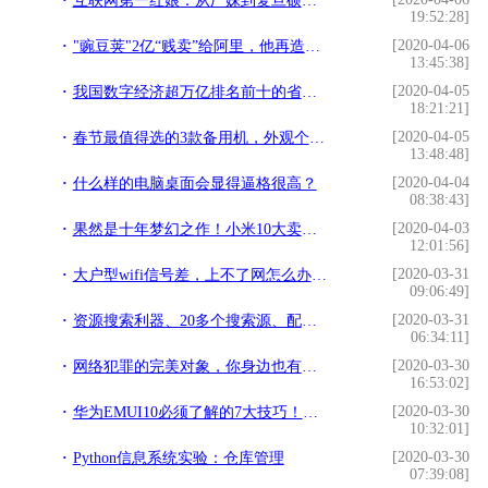
互联网第一红娘：从厂妹到复旦硕士，十年创业今被逼贱卖世纪佳缘
19:52:28]
[2020-04-06
"豌豆荚"2亿“贱卖”给阿里，他再造一个"轻芒"重新出发
13:45:38]
[2020-04-05
我国数字经济超万亿排名前十的省份，你的省在榜么？
18:21:21]
[2020-04-05
春节最值得选的3款备用机，外观个性不拘一格
13:48:48]
[2020-04-04
什么样的电脑桌面会显得逼格很高？
08:38:43]
[2020-04-03
果然是十年梦幻之作！小米10大卖！3999元的定价太高明了
12:01:56]
[2020-03-31
大户型wifi信号差，上不了网怎么办？网友：试试华为路由Q2 Pro
09:06:49]
[2020-03-31
资源搜索利器、20多个搜索源、配合磁播软件简直神了
06:34:11]
[2020-03-30
网络犯罪的完美对象，你身边也有……
16:53:02]
[2020-03-30
华为EMUI10必须了解的7大技巧！现在学会，让你的手机更强大
10:32:01]
[2020-03-30
Python信息系统实验：仓库管理
07:39:08]