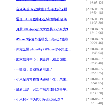
16:05:42]
[2026-05-29
合规筑基 专业赋能｜安铭医药深耕长三角 打造医疗流通服务标杆
16:54:18]
[2026-05-19
通厦 KD 青创中心全域招商盛启 筑就北京东部文创科创青年创业新高地
14:35:30]
[2020-04-09
月薪3000买不起大牌西装？小米为90后圆梦，仅1199元，职场人：买
12:12:06]
[2020-04-09
iPhone 9多彩外观曝光：亮点只能靠配色？
09:21:46]
[2020-04-08
你完全懂iphone吗？iPhone你不知道的两个知识
11:45:04]
[2020-04-07
国家信息中心：联合腾讯在全国推行健康码
07:38:48]
[2020-04-05
一眨眼，奥迪就新能源了
07:20:25]
[2020-04-03
小米副总常程首谈跳槽小米：未来十年小米有大成
09:41:05]
[2020-04-02
最新出炉！2020年教您如何选择平板电脑：从而不必花不该花的钱
10:39:20]
[2020-04-02
小米10和华为P30 Pro该怎么选？
09:15:40]