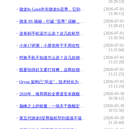
19:29:53]
[2026-07-01
骁龙8s Gen4并非骁龙8s至尊，它到底是一款怎样的芯片？
13:30:15]
[2026-07-01
骁龙 8S 揭秘：打破 “至尊” 误解，还原真实性能
13:28:41]
[2026-07-01
送爸妈手机该怎么选？这几款机型，让关怀更显高端与贴心
13:26:56]
[2026-07-01
小米17评测：小屏党终于不用在性能和手感之间做选择了
13:25:04]
[2026-07-01
想换手机不知道怎么选？这几款骁龙旗舰机帮你把把关
13:23:29]
[2026-07-01
既要拍得好又要打得爽，这两款骁龙8至尊版旗舰一步到位
13:21:25]
[2026-07-01
Oryon 架构已“毕业”，技术转化为资产，高通的深层底气
13:13:24]
[2026-05-30
2026年，推荐两款全赛道安卓旗舰，全面无短板
10:58:12]
[2026-05-30
巅峰之上的较量：一场关于旗舰定义的革命
10:55:56]
[2026-05-28
第五代骁龙8至尊版机型到底值不值得买？
21:26:44]