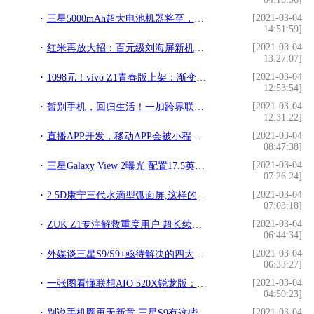
[2021-03-04
三星5000mAh超大电池机器将至，或为全新M系列？!
14:51:59]
[2021-03-04
红米再放大招：百元级刘海屏新机即将发布 搭载骁龙625+4000电池!
13:27:07]
[2021-03-04
1098元！vivo Z1青春版上架：渐变机身+骁龙626!
12:53:54]
[2021-03-04
暂别手机，回归生活！一加跨界联合Lululemon破了吉尼斯纪录!
12:31:22]
[2021-03-04
直播APP开发，移动APP会被小程序取代吗？!
08:47:38]
[2021-03-04
三星Galaxy View 2曝光 配置17.5英寸超大屏幕!
07:26:24]
[2021-03-04
2.5D康宁三代水滴型弧面屏,这样的老年手机你绝对没见过!
07:03:18]
[2021-03-04
ZUK Z1专注解救重度用户 超长续航手机搜罗!
06:44:34]
[2021-03-04
外媒谈三星S9/S9+亟待解决的四大问题，你的手机命中几条？!
06:33:27]
[2021-03-04
一张图看懂联想AIO 520X锐龙版：高性价比大屏一体机!
04:50:23]
[2021-03-04
别说手机圈再无新意 三星S9有这些惊喜为你准备!