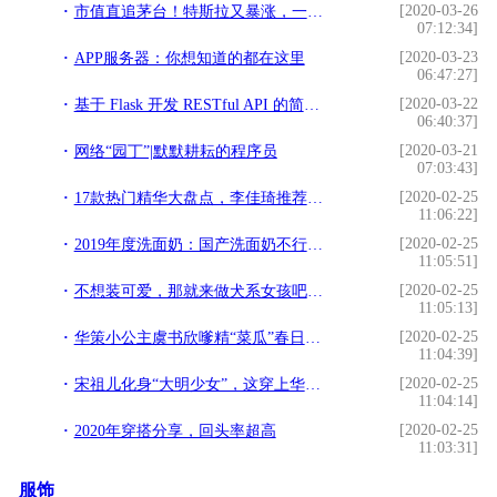
[2020-03-26
市值直追茅台！特斯拉又暴涨，一大批A股小伙伴直线涨停
07:12:34]
[2020-03-23
APP服务器：你想知道的都在这里
06:47:27]
[2020-03-22
基于 Flask 开发 RESTful API 的简单向导
06:40:37]
[2020-03-21
网络“园丁”|默默耕耘的程序员
07:03:43]
[2020-02-25
17款热门精华大盘点，李佳琦推荐的有哪些上榜？
11:06:22]
[2020-02-25
2019年度洗面奶：国产洗面奶不行？他们用实力说“NO”
11:05:51]
[2020-02-25
不想装可爱，那就来做犬系女孩吧！超A的日常穿搭
11:05:13]
[2020-02-25
华策小公主虞书欣嗲精“菜瓜”春日少女穿搭
11:04:39]
[2020-02-25
宋祖儿化身“大明少女”，这穿上华服的模样，真实灵动俏皮
11:04:14]
[2020-02-25
2020年穿搭分享，回头率超高
11:03:31]
服饰