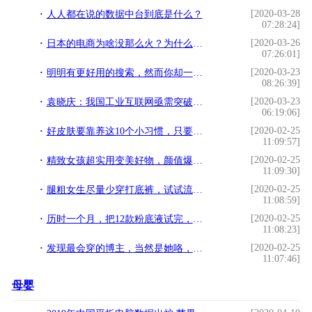
[2020-03-28
人人都在说的数据中台到底是什么？
07:28:24]
[2020-03-26
日本的电商为啥没那么火？为什么东南亚电商状况和日本高度相似？
07:26:01]
[2020-03-23
明明有更好用的搜索，然而你却一直错过
08:26:39]
[2020-03-23
袁晓庆：我国工业互联网亟需突破关键核心技术
06:19:06]
[2020-02-25
好皮肤要靠养这10个小习惯，只要坚持变身素颜女神！
11:09:57]
[2020-02-25
精致女孩超实用变美好物，颜值爆表增加生活幸福感，学生党都心动
11:09:30]
[2020-02-25
腿粗女生尽量少穿打底裤，试试流行的“脚踝裙”，遮肉显瘦又减龄
11:08:59]
[2020-02-25
历时一个月，把12款粉底液试完，烂脸只为给你推荐最好的
11:08:23]
[2020-02-25
发现最会穿的博主，当然是她咯，开春又有的学啦
11:07:46]
母婴