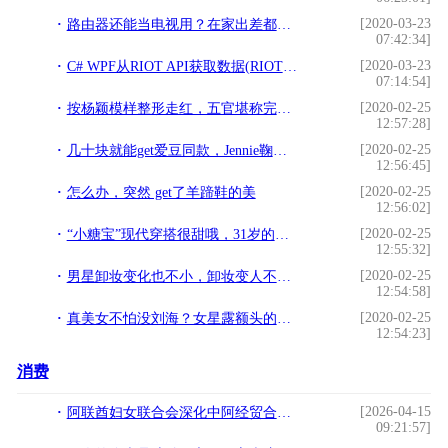
[2020-03-23
路由器还能当电视用？在家出差都能用，爱奇艺电视果4G评测
07:42:34]
[2020-03-23
C# WPF从RIOT API获取数据(RIOT代表作品《英雄联盟》)
07:14:54]
[2020-02-25
按杨颖模样整形走红，五官堪称完美，31岁潘南奎活得像20出头少女
12:57:28]
[2020-02-25
几十块就能get爱豆同款，Jennie鞠婧祎都在戴，最便宜只要几毛钱
12:56:45]
[2020-02-25
怎么办，突然 get了羊蹄鞋的美
12:56:02]
[2020-02-25
“小糖宝”现代穿搭很甜哦，31岁的安悦溪年轻得像18岁少女，超美
12:55:32]
[2020-02-25
男星卸妆变化也不小，卸妆变人不是女人的专利
12:54:58]
[2020-02-25
真美女不怕没刘海？女星露额头的古装发型，谁好看？
12:54:23]
消费
[2026-04-15
阿联酋妇女联合会深化中阿经贸合作 签署多项协议支持女企业家发展
09:21:57]