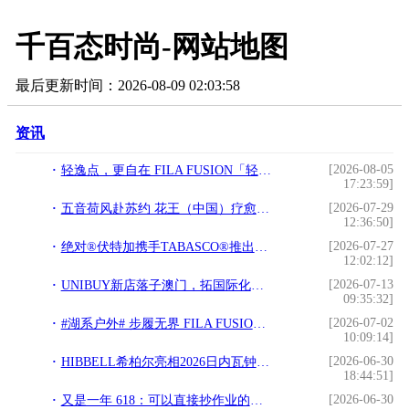
千百态时尚-网站地图
最后更新时间：2026-08-09 02:03:58
资讯
[2026-08-05
轻逸点，更自在 FILA FUSION「轻逸新机服」全新上市，让通勤与出游轻盈如风
17:23:59]
[2026-07-29
五音荷风赴苏约 花王（中国）疗愈沙龙，诗意诠释“同美共生”
12:36:50]
[2026-07-27
绝对®伏特加携手TABASCO®推出全新联名产品绝对®辣椒仔
12:02:12]
[2026-07-13
UNIBUY新店落子澳门，拓国际化商业新版图
09:35:32]
[2026-07-02
#湖系户外# 步履无界 FILA FUSION COMO鞋履家族，适配全场景出行需求
10:09:14]
[2026-06-30
HIBBELL希柏尔亮相2026日内瓦钟表与奇迹展｜顶奢潜航新作斩获大奖
18:44:51]
[2026-06-30
又是一年 618：可以直接抄作业的护肤搭配清单