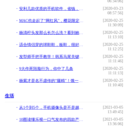
06:34:06]
[2020-03-23
安利几款优质的手机软件，省钱，娱乐，学习，应有尽有
08:57:56]
[2020-02-25
MAC也走起了“网红风”，樱花限定系太美了，烟雾粉质感爱不释手
11:30:09]
[2020-02-25
杨清柠头发那么长怎么洗？看到她的回答，原谅我不厚道的笑了
11:13:10]
[2020-02-25
适合情侣穿的球鞋鞋，板鞋，很好的情侣鞋搭配。
11:12:25]
[2020-02-25
发型师手把手教学！韩系马尾关键技巧，绑出蓬松碎发、不松垮马尾
11:11:46]
[2020-02-25
9大作死毁脸行为，你中了几条
11:11:13]
[2020-02-25
杨紫才是名不虚传的“腿精”！饿一年都穿不进无痕裤，她却很宽松
11:10:40]
生活
[2021-03-05
从1个到5个，手机摄像头是不是越多越好？!
13:49:45]
[2021-03-05
10图读懂乐视一口气发布的四款产品：手机、电视、汽车、VR!
13:36:06]