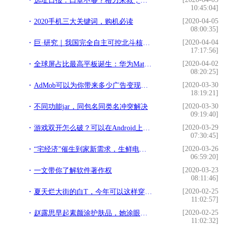
选址日报：口罩不够？格力来救；雅诗兰黛将在华建世界级研发中心
10:45:04]
[2020-04-05
2020手机三大关键词，购机必读
08:00:35]
[2020-04-04
巨·研究｜我国完全自主可控北斗核心产业链 科技股的春天到了？
17:17:56]
[2020-04-02
全球屏占比最高平板诞生：华为MatePad Pro屏占比高达90% 参数完美
08:20:25]
[2020-03-30
AdMob可以为你带来多少广告变现收入？
18:19:21]
[2020-03-30
不同功能jar，同包名同类名冲突解决
09:19:40]
[2020-03-29
游戏双开怎么破？可以在Android上再开一个Android的模拟器
07:30:45]
[2020-03-26
“宅经济”催生到家新需求，生鲜电商迎黄金期
06:59:20]
[2020-03-23
一文带你了解软件著作权
08:11:46]
[2020-02-25
夏天烂大街的白T，今年可以这样穿，穿出与众不同的个性
11:02:57]
[2020-02-25
赵露思早起素颜涂护肤品，她涂眼霜的方法，原谅我变得不够精致
11:02:32]