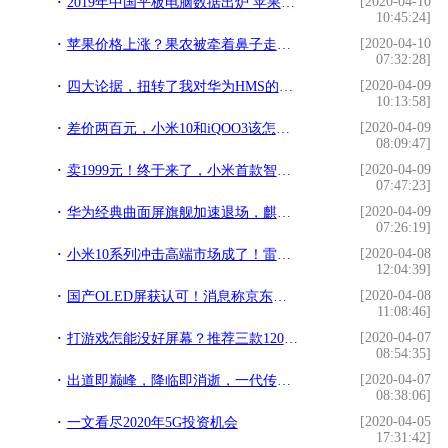
[2020-04-10
2019年中国平板电脑数据出炉 苹果第一
10:45:24]
[2020-04-10
苹果价格上涨？果农被牵着鼻子走，2020年或是最难一年
07:32:28]
[2020-04-09
四大论据，扭转了我对华为HMS的悲观预期「华为EMUI技巧集」
10:13:58]
[2020-04-09
差价两百元，小米10和iQOO3该怎么选？对比完这4点不纠结
08:09:47]
[2020-04-09
卖1999元！终于来了，小米首款智能洗碗机
07:47:23]
[2020-04-09
华为经典曲面屏旗舰加速退场，麒麟980+三摄，余承东爆发了
07:26:19]
[2020-04-08
小米10系列冲击高端市场成了！雷军：不惜代价追求极致体验
12:04:39]
[2020-04-08
国产OLED屏获认可！消息称京东方将为新iPhone供应屏幕
11:08:46]
[2020-04-07
打游戏怎能没好屏幕？推荐三款120HZ刷新率屏幕手机，1999元起
08:54:35]
[2020-04-07
出道即巅峰，降临即消逝，一代传奇不跟随——致敬诺基亚N9
08:38:06]
[2020-04-05
一文看尽2020年5G投资机会
17:31:42]