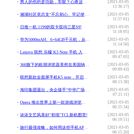
[2021-03-05
男人的伤疤是功勋，车呢？心疼这辆事故Jeep自由客!
13:36:17]
[2021-03-05
湘湖社区党总支“不忘初心、牢记使命”主题教育之观看爱国影片《我和我的祖国》!
11:57:01]
[2021-03-05
日推一机:1199的双卡双待三星S9!
11:18:05]
[2021-03-05
华为5000mAH、6+64GB千元机，从1799降至1099，处理器是亮点!
11:14:50]
[2021-03-05
Lenovo 联想 乐檬 K3 Note 手机 入手体验!
09:47:05]
[2021-03-05
360旗下的欧朋浏览器竟然在美国纳斯达克上市了！你们用过吗？!
09:09:43]
[2021-03-05
联想新款全面屏手机K5 note，开启百元机4GB大内存时代!
08:13:38]
[2021-03-05
海印集团退出，央企接手“中华广场”,拟投巨资提档!
07:21:11]
[2021-03-05
Opera 推出世界上第一款游戏浏览器 Opera GX!
06:55:34]
[2021-03-05
浓浓文艺风美好“初现”TCL新机图赏!
06:19:51]
[2021-03-05
旅行最强攻略，如何用这些手机APP轻松搞定整个自由行~!
06:15:20]