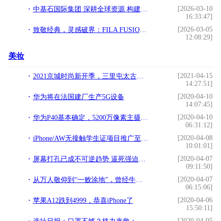
[2026-03-10
中基石国际集团 深耕全球资源 构建贸易物流产业生态
16:33:47]
[2026-03-05
致敬经典，灵感破界：FILA FUSION发布全新BOBO BLING学院薄底鞋
12:08:29]
美妆
[2021-04-15
2021京城时尚新开季，三里屯太古里潮流实验室全揭秘打卡
14:27:51]
[2020-04-10
华为将在法国建厂生产5G设备
14:07:45]
[2020-04-10
华为P40基本确定，5200万像素主摄+120Hz屏+40W快充，搭载HMS服务
06:31:12]
[2020-04-08
iPhone/AW无接触学生证项目推广至圣克拉拉大学
10:01:01]
[2020-04-07
屏幕打孔已成不可逆趋势 逼死强迫症还有几分？
09:11:50]
[2020-04-07
从万人敬仰到“一败涂地”，曾经牛气的80后，好一招“回马枪”
06:15:06]
[2020-04-06
苹果A12跌到4999，恭喜iPhone了
15:50:11]
[2020-04-05