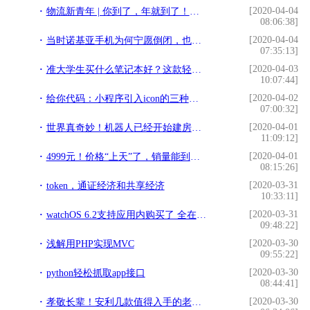
[2020-04-04
物流新青年 | 你到了，年就到了！团聚的地方就是家
08:06:38]
[2020-04-04
当时诺基亚手机为何宁愿倒闭，也还是要坚持塞班系统？
07:35:13]
[2020-04-03
准大学生买什么笔记本好？这款轻薄本让堂妹疯狂种草
10:07:44]
[2020-04-02
给你代码：小程序引入icon的三种方式
07:00:32]
[2020-04-01
世界真奇妙！机器人已经开始建房子了！未来想搬砖都没人要了……
11:09:12]
[2020-04-01
4999元！价格“上天”了，销量能到位吗？
08:15:26]
[2020-03-31
token，通证经济和共享经济
10:33:11]
[2020-03-31
watchOS 6.2支持应用内购买了 全在手腕上解决
09:48:22]
[2020-03-30
浅解用PHP实现MVC
09:55:22]
[2020-03-30
python轻松抓取app接口
08:44:41]
[2020-03-30
孝敬长辈！安利几款值得入手的老人机