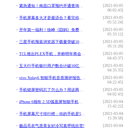
[2021-03-05
紧急通知！南昌口罩预约开通查询通道！看看你排第几!
06:02:43]
[2021-03-05
手机屏幕多大才是最适合？看完你就知道了!
05:52:24]
[2021-03-05
开年第一福利！徐峥《囧妈》免费在线观看，只要你有头条或者抖音!
05:33:12]
[2021-03-05
三星手机预装浏览器下载量突破10亿次：超Firefox/Opera之和!
05:11:20]
[2021-03-05
TCL推出PLEX手机，并称明年将会有5G折叠屏手机面世!
04:43:37]
[2021-03-05
五大行手机银行用户数合计破10亿 对移动支付安全等级要求高!
04:35:35]
[2021-03-05
vivo Xplay6 智能手机音质测评报告 [Soomal]!
04:22:45]
[2021-03-05
手机锁屏密码忘了怎么办？用这两招，自己在家就能搞定！!
04:02:43]
[2021-03-04
iPhone 6领衔 2.5D弧面屏智能手机盘点!
15:42:22]
[2021-03-04
手机屏幕尺寸排行榜：你的手机是5.5英寸吗？!
15:39:58]
[2021-03-04
极品毛衣气质美女好冷写真壁纸欣赏!