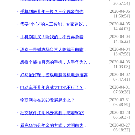
20:57:54]
[2020-04-06
手机到底几年一换？三个现象帮你把握时机
11:50:54]
[2020-04-05
需要“小心”的人工智能，专家建议，不要把AI精灵放在卧室
14:44:07]
[2020-04-04
手机别乱买！听我的，不要再急着买5G了
14:46:22]
[2020-04-04
珲春一果树农场负责人陈德玉向防疫一线人员捐赠1000箱苹果
13:47:58]
[2020-04-03
想换个能拍月亮的手机，入手华为P30Pro，相机不错，玩游戏有缺点
11:03:08]
[2020-04-02
好马配好鞍，游戏电脑装机电源推荐
07:47:41]
[2020-04-01
电动车开几年衰减大电池不行了？特斯拉：在我这儿不是事儿
07:39:28]
[2020-03-31
物联网会在2020发展起来么？
06:48:59]
[2020-03-28
社交软件江湖风云莫测，随着5G的发展抖音快手会不会一统江湖
06:59:37]
[2020-03-27
看完华为分奖金的方式，才明白为什么华为的员工能够奋斗再奋斗
06:18:22]