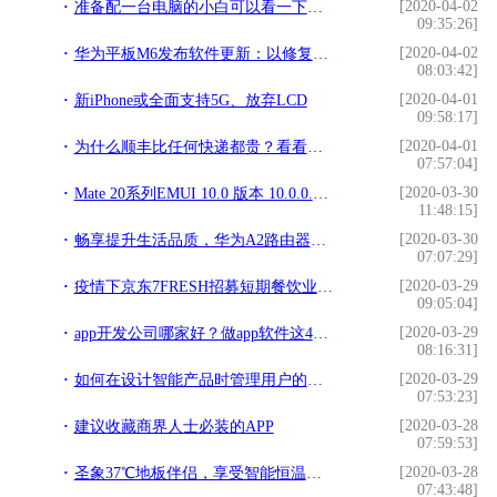
[2020-04-02
准备配一台电脑的小白可以看一下，相信对你有帮助
09:35:26]
[2020-04-02
华为平板M6发布软件更新：以修复BUG为主
08:03:42]
[2020-04-01
新iPhone或全面支持5G、放弃LCD
09:58:17]
[2020-04-01
为什么顺丰比任何快递都贵？看看他们的配置你就懂了
07:57:04]
[2020-03-30
Mate 20系列EMUI 10.0 版本 10.0.0.188 已发布！
11:48:15]
[2020-03-30
畅享提升生活品质，华为A2路由器使用评测：信号覆盖更全面
07:07:29]
[2020-03-29
疫情下京东7FRESH招募短期餐饮业员工满足电商需求
09:05:04]
[2020-03-29
app开发公司哪家好？做app软件这4点必看
08:16:31]
[2020-03-29
如何在设计智能产品时管理用户的期望？
07:53:23]
[2020-03-28
建议收藏商界人士必装的APP
07:59:53]
[2020-03-28
圣象37℃地板伴侣，享受智能恒温的舒适感
07:43:48]