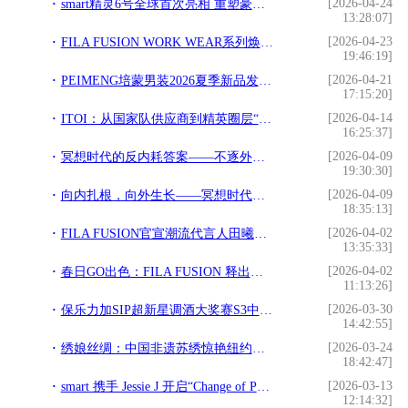
[2026-04-24
smart精灵6号全球首次亮相 重塑豪华掀背轿车新标杆
13:28:07]
[2026-04-23
FILA FUSION WORK WEAR系列焕新登场： 重塑经典，天生出「格」
19:46:19]
[2026-04-21
PEIMENG培蒙男装2026夏季新品发布：循自然之息，立绅士之序
17:15:20]
[2026-04-14
ITOI：从国家队供应商到精英圈层“荣誉勋章”的崛起之路
16:25:37]
[2026-04-09
冥想时代的反内耗答案——不逐外物，只向心寻
19:30:30]
[2026-04-09
向内扎根，向外生长——冥想时代的身心归真宣言
18:35:13]
[2026-04-02
FILA FUSION官宣潮流代言人田曦薇 在风格融合中探寻“曦”引之力
13:35:33]
[2026-04-02
春日GO出色：FILA FUSION 释出全新五色URBAN TECH新机服与COMO湖系户外鞋
11:13:26]
[2026-03-30
保乐力加SIP超新星调酒大奖赛S3中国大陆赛区总决赛圆满收官
14:42:55]
[2026-03-24
绣娘丝绸：中国非遗苏绣惊艳纽约时装周
18:42:47]
[2026-03-13
smart 携手 Jessie J 开启“Change of Perspectives”全球品牌战役
12:14:32]