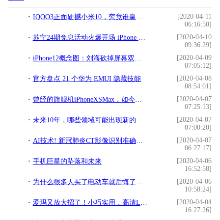
[2020-04-11
IQOO3正面硬撼小米10，究竟谁赢了？看看这三点你就知道了
06:16:50]
[2020-04-10
苏宁24期免息活动火爆开场 iPhone 11最低每月仅需220元
09:36:29]
[2020-04-09
iPhone12概念图：刘海砍掉屏幕双开孔，后置镜头变了机身个性定制
07:05:12]
[2020-04-08
官方盘点 21 个华为 EMUI 隐藏技能
08:54:01]
[2020-04-07
曾经的旗舰机iPhoneXSMax，如今值得入手吗？买之前先看这三点
07:25:13]
[2020-04-07
未来10年，哪些领域可能出现新的中国首富？
07:00:20]
[2020-04-07
AI技术! 新冠肺炎CT影像识别准确率达96%! 又是阿里巴巴达摩院
06:27:17]
[2020-04-06
手机巨星的坠落和未来
16:52:58]
[2020-04-06
为什么很多人买了电动车就后悔了？内行人：主要因为这4点
10:58:24]
[2020-04-04
爱玛又放大招了！小巧实用，高清LED显示屏，100km续航
16:27:26]