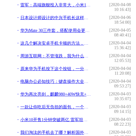
[2020-04-08
雷军：高端旗舰投入非常大，小米10卖3999元是真的交朋友
10:16:43]
[2020-04-06
日本设计师设计的中兴手机长这样，难怪不敢在中国发布
18:54:00]
[2020-04-05
华为Mate 30三件套，搭配使用会更好？华为三件套实际体验
08:40:41]
[2020-04-04
这几个解决安卓手机卡顿的方法，让你的手机变飞快
15:36:42]
[2020-04-04
周游互联网：不管涨跌，我为什么坚定看好有赞是十倍潜力股
12:05:53]
[2020-04-04
原来华为手机按下这个按钮，一分钟能打400字，谁还敢说你打字慢
11:20:08]
[2020-04-04
电脑办公必知技巧：键盘操作大全让工作效率更高！
09:53:27]
[2020-04-03
华为再次亮剑，麒麟980+40W快充+128GB跌至“荣耀价”，还香吗？
10:35:07]
[2020-04-03
一款让你吃后无负担的面包，一个管饱，低糖少油吃了不发胖
09:14:15]
[2020-04-03
小米10开售1分钟突破两亿 雷军坦言产能或成最大隐忧
08:22:23]
[2020-04-03
我们淘汰的手机去了哪？解析国外二手手机市场