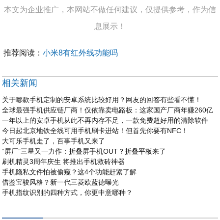
本文为企业推广，本网站不做任何建议，仅提供参考，作为信
息展示！
推荐阅读：
小米8有红外线功能吗
相关新闻
关于哪款手机定制的安卓系统比较好用？网友的回答有些看不懂！
全球最强手机供应链厂商！仅依靠卖电路板：这家国产厂商年赚260亿
一年以上的安卓手机从此不再内存不足，一款免费超好用的清除软件
今日起北京地铁全线可用手机刷卡进站！但首先你要有NFC！
大可乐手机走了，百事手机又来了
“屏厂”三星又一力作：折叠屏手机OUT？折叠平板来了
刷机精灵3周年庆生 将推出手机救砖神器
手机隐私文件怕被偷窥？这4个功能赶紧了解
借鉴宝骏风格？新一代三菱欧蓝德曝光
手机指纹识别的四种方式，你更中意哪种？