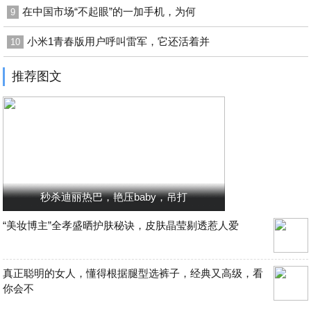
在中国市场“不起眼”的一加手机，为何
9
小米1青春版用户呼叫雷军，它还活着并
10
推荐图文
秒杀迪丽热巴，艳压baby，吊打
“美妆博主”全孝盛晒护肤秘诀，皮肤晶莹剔透惹人爱
真正聪明的女人，懂得根据腿型选裤子，经典又高级，看
你会不