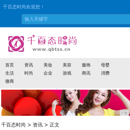
千百态时尚欢迎您！
首页
资讯
美妆
美容
服饰
母婴
生活
时尚
企业
游戏
商讯
消费
微商
广告
>
>
千百态时尚
资讯
正文