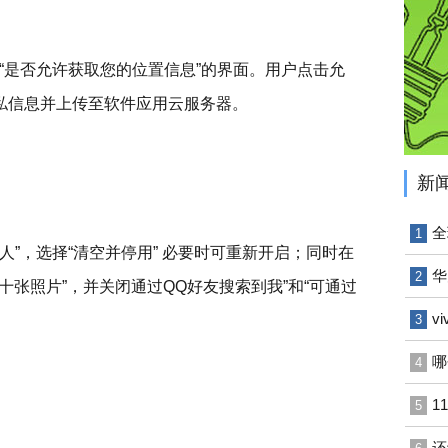
“是否允许获取您的位置信息”的界面。用户点击允
隐私信息并上传至软件应用云服务器。
新
全
1
人”，选择“清空并停用” 必要时可重新开启；同时在
华
2
十张照片”，并关闭通过QQ好友搜索到我”和“可通过
v
3
哪
4
1
5
还