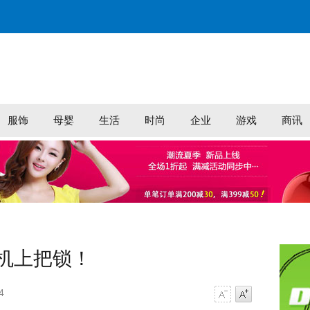
服饰
母婴
生活
时尚
企业
游戏
商讯
机上把锁！
4
字号减小
字号增大