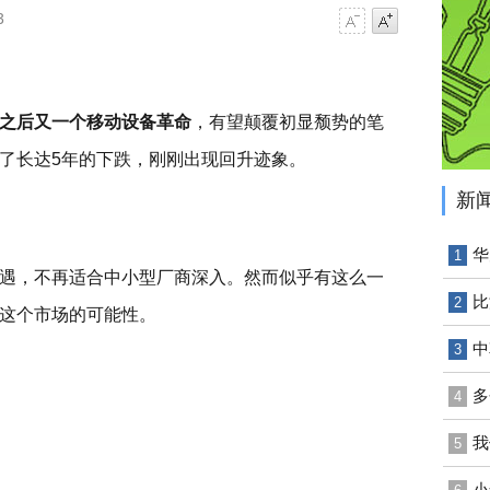
3
字号减小
字号增大
之后又一个移动设备革命
，有望颠覆初显颓势的笔
了长达5年的下跌，刚刚出现回升迹象。
新
华
1
遇，不再适合中小型厂商深入。然而似乎有这么一
比
2
这个市场的可能性。
中
3
多
4
我
5
小