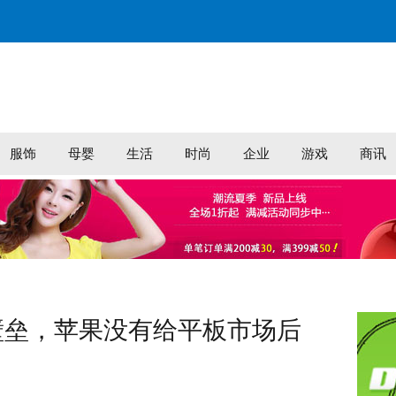
服饰
母婴
生活
时尚
企业
游戏
商讯
大壁垒，苹果没有给平板市场后