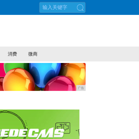
搜索
消费
微商
广告