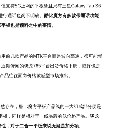
持5G上网的平板暂且只有三星Galaxy Tab S6
否能够进行通话也尚不明确。
酷比魔方有多款带通话功能
卓平板也是预料之中的事情
。
沿用前几款产品的MTK平台而是转向高通，很可能就
，近期传闻的骁龙765平台出货价格下调，或许也是
产品往往面向价格敏感型市场推出。
依然存在，酷比魔方平板产品线的一大组成部分便是
合一平板，同样是相对于一线品牌的低价格产品。
骁龙
特性，对于二合一平板来说无疑是加分项
。