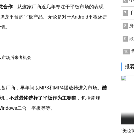
6
龙合作
，从这家厂商近几年专注于平板市场的表现
手
7
龙平台的平板产品。无论是对于Android平板还是
身
8
事情。
欣
9
10
推
设备厂商，早年间以MP3和MP4播放器进入市场。
酷
机，不过最终选择了平板作为主赛道
，包括常规
Windows二合一平板等等。
“美妆