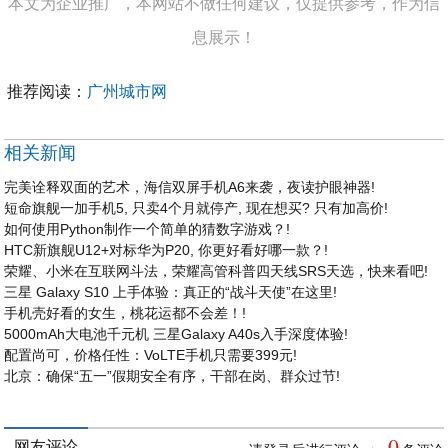
本文为企业推广，本网站不做任何建议，仅提供参考，作为信
息展示！
推荐阅读：
广州城市网
相关新闻
完美诠释双面的艺术，海信双屏手机A6来袭，夜读护眼神器!
短命旗舰一加手机5, 只卖4个月就停产, 现在想买? 只有加高价!
如何使用Python制作一个简单的猜数字游戏？!
HTC新旗舰U12+对标华为P20, 你更好看好哪一款？!
荣耀、小米在互联网斗法，荣耀高管科普四天线SRS天选，快来看吧!
三星 Galaxy S10 上手体验：真正的“战斗天使”在这里!
手机壳好看的女生，桃花运都不会差！!
5000mAh大电池千元机 三星Galaxy A40s入手深度体验!
配置尚可，价格任性：VoLTE手机只需要399元!
北京：确保“五一”假期安全有序，干部在岗、群众过节!
0
网友评论