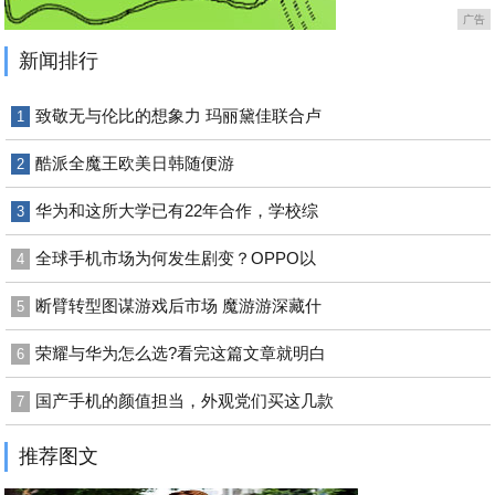
广告
新闻排行
致敬无与伦比的想象力 玛丽黛佳联合卢
1
酷派全魔王欧美日韩随便游
2
华为和这所大学已有22年合作，学校综
3
全球手机市场为何发生剧变？OPPO以
4
断臂转型图谋游戏后市场 魔游游深藏什
5
荣耀与华为怎么选?看完这篇文章就明白
6
国产手机的颜值担当，外观党们买这几款
7
推荐图文