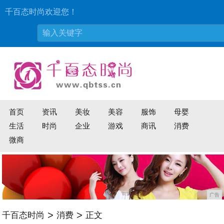
千百态时尚欢迎您！
首页
资讯
美妆
美容
服饰
母婴
生活
时尚
企业
游戏
商讯
消费
微商
广告
>
>
千百态时尚
消费
正文