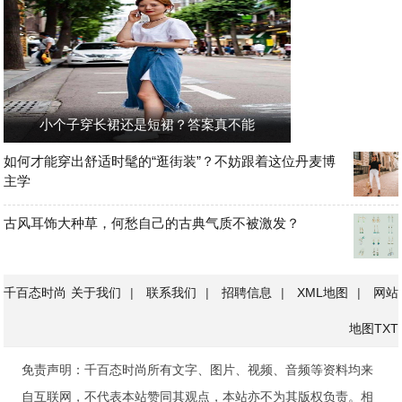
小个子穿长裙还是短裙？答案真不能
如何才能穿出舒适时髦的“逛街装”？不妨跟着这位丹麦博
主学
古风耳饰大种草，何愁自己的古典气质不被激发？
千百态时尚
关于我们
|
联系我们
|
招聘信息
|
XML地图
|
网站
地图
TXT
免责声明：千百态时尚所有文字、图片、视频、音频等资料均来
自互联网，不代表本站赞同其观点，本站亦不为其版权负责。相