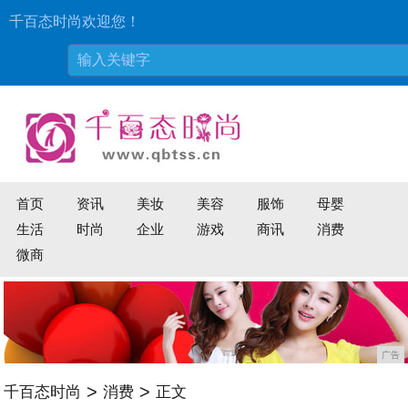
千百态时尚欢迎您！
首页
资讯
美妆
美容
服饰
母婴
生活
时尚
企业
游戏
商讯
消费
微商
广告
>
>
千百态时尚
消费
正文