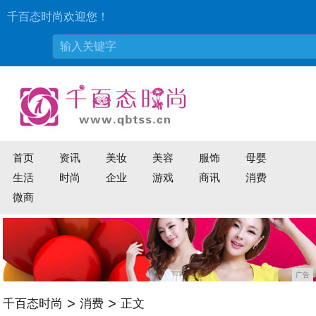
千百态时尚欢迎您！
首页
资讯
美妆
美容
服饰
母婴
生活
时尚
企业
游戏
商讯
消费
微商
广告
>
>
千百态时尚
消费
正文