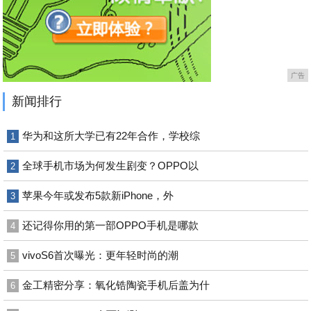
广告
新闻排行
华为和这所大学已有22年合作，学校综
1
全球手机市场为何发生剧变？OPPO以
2
苹果今年或发布5款新iPhone，外
3
还记得你用的第一部OPPO手机是哪款
4
vivoS6首次曝光：更年轻时尚的潮
5
金工精密分享：氧化锆陶瓷手机后盖为什
6