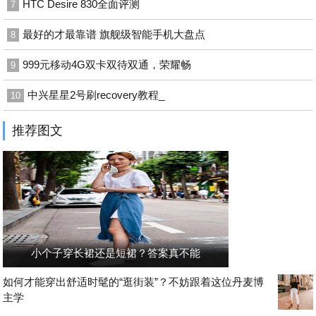
HTC Desire 830全面评测
7
最好的才最靠谱 旗舰级智能手机大盘点
8
999元移动4G双卡双待双通，荣耀畅
9
中兴星星2号刷recovery教程_
10
推荐图文
小个子穿长裙还是短裙？答案真不能
如何才能穿出舒适时髦的“逛街装”？不妨跟着这位丹麦博
主学