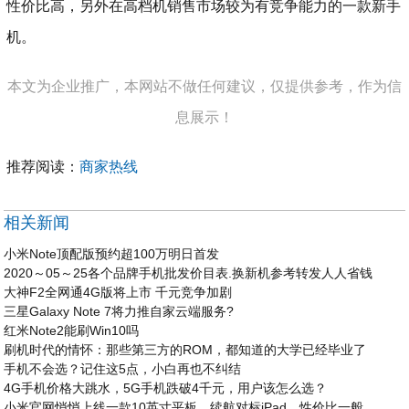
性价比高，另外在高档机销售市场较为有竞争能力的一款新手
机。
本文为企业推广，本网站不做任何建议，仅提供参考，作为信
息展示！
推荐阅读：
商家热线
相关新闻
小米Note顶配版预约超100万明日首发
2020～05～25各个品牌手机批发价目表.换新机参考转发人人省钱
大神F2全网通4G版将上市 千元竞争加剧
三星Galaxy Note 7将力推自家云端服务?
红米Note2能刷Win10吗
刷机时代的情怀：那些第三方的ROM，都知道的大学已经毕业了
手机不会选？记住这5点，小白再也不纠结
4G手机价格大跳水，5G手机跌破4千元，用户该怎么选？
小米官网悄悄上线一款10英寸平板，续航对标iPad，性价比一般