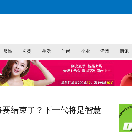
服饰
母婴
生活
时尚
企业
游戏
商讯
代将要结束了？下一代将是智慧