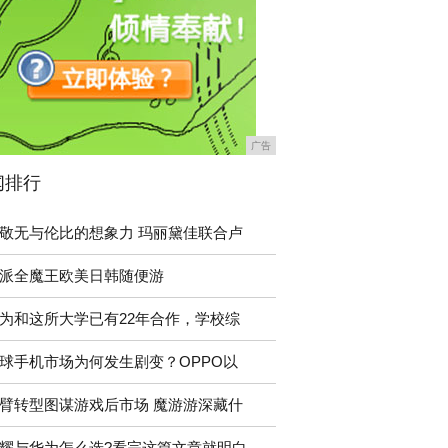
广告
闻排行
敬无与伦比的想象力 玛丽黛佳联合卢
派全魔王欧美日韩随便游
为和这所大学已有22年合作，学校综
球手机市场为何发生剧变？OPPO以
臂转型图谋游戏后市场 魔游游深藏什
耀与华为怎么选?看完这篇文章就明白