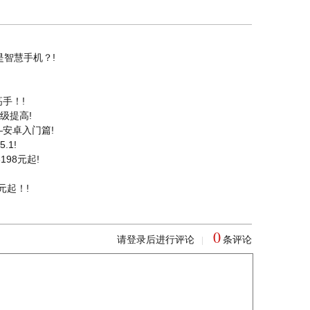
是智慧手机？!
手！!
等级提高!
安卓入门篇!
.1!
98元起!
元起！!
0
请登录后进行评论
条评论
|