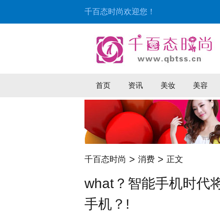
千百态时尚欢迎您！
首页
资讯
美妆
美容
>
>
千百态时尚
消费
正文
what？智能手机时
手机？!