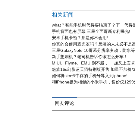
相关新闻
what？智能手机时代将要结束了？下一代将
手机背面也有屏幕 三星全面屏新专利曝光!
安卓手机卡顿？那是你不会用!
你真的会使用遮光罩吗？反装的人未必不是高
三星GalaxyNote 10屏幕分辨率变动，防水
新手想刷机？老司机告诉你该怎么开车！——
MIUI、Flyme、EMUI别不服， 一加又上安卓5
魅族16s幻影蓝天猫特别版开售 加量不加价/31
如何将sim卡中存的手机号导入到iphone!
和iPhone极为相似的小米手机，售价仅1299
网友评论