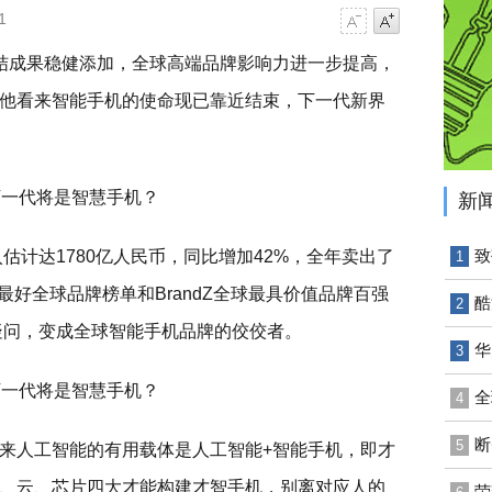
1
字号减小
字号增大
结成果稳健添加，全球高端品牌影响力进一步提高，
他看来智能手机的使命现已靠近结束，下一代新界
新
致
估计达1780亿人民币，同比增加42%，全年卖出了
1
and最好全球品牌榜单和BrandZ全球最具价值品牌百强
酷
2
无疑问，变成全球智能手机品牌的佼佼者。
华
3
全
4
断
5
来人工智能的有用载体是人工智能+智能手机，即才
、云、芯片四大才能构建才智手机，别离对应人的
荣