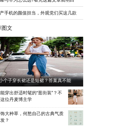
产手机的颜值担当，外观党们买这几款
荐图文
小个子穿长裙还是短裙？答案真不能
能穿出舒适时髦的“逛街装”？不
着这位丹麦博主学
耳饰大种草，何愁自己的古典气质
激发？